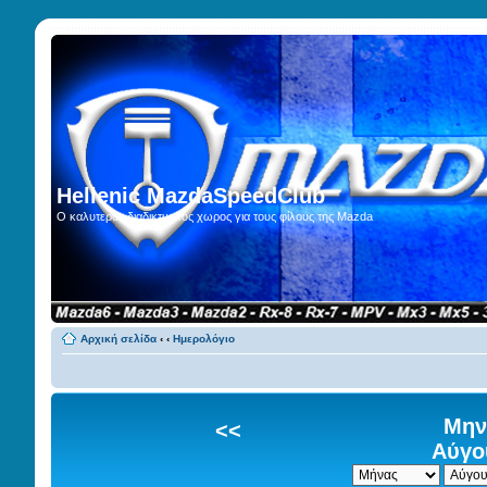
Hellenic MazdaSpeedClub
Ο καλυτερος διαδικτυακος χωρος για τους φίλους της Mazda
Αρχική σελίδα
‹
‹
Ημερολόγιο
Μην
<<
Αύγο