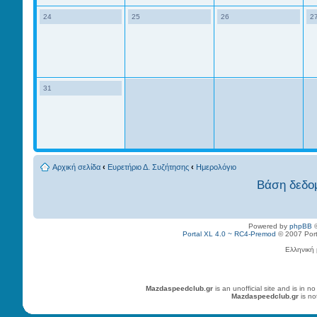
24
25
26
2
31
Αρχική σελίδα
‹
Ευρετήριο Δ. Συζήτησης
‹
Ημερολόγιο
Βάση δεδο
Powered by
phpBB
©
Portal XL 4.0 ~ RC4-Premod
© 2007 Porta
Ελληνική
Mazdaspeedclub.gr
is an unofficial site and is in
Mazdaspeedclub.gr
is no