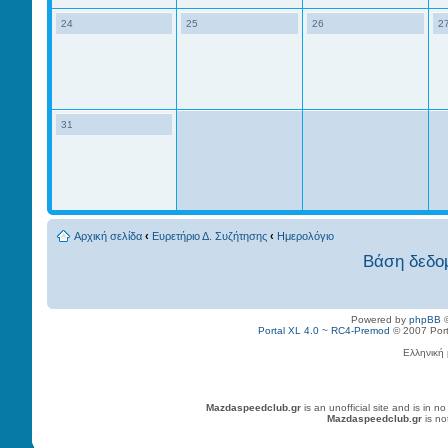
24
25
26
2
31
Αρχική σελίδα
‹
Ευρετήριο Δ. Συζήτησης
‹
Ημερολόγιο
Βάση δεδο
Powered by
phpBB
©
Portal XL 4.0 ~ RC4-Premod
© 2007 Porta
Ελληνική
Mazdaspeedclub.gr
is an unofficial site and is in
Mazdaspeedclub.gr
is no