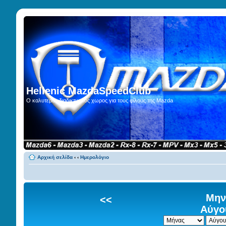
Hellenic MazdaSpeedClub
Ο καλυτερος διαδικτυακος χωρος για τους φίλους της Mazda
Αρχική σελίδα
‹
‹
Ημερολόγιο
Μην
<<
Αύγο