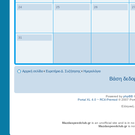
24
25
26
2
31
Αρχική σελίδα
‹
Ευρετήριο Δ. Συζήτησης
‹
Ημερολόγιο
Βάση δεδο
Powered by
phpBB
©
Portal XL 4.0 ~ RC4-Premod
© 2007 Porta
Ελληνική
Mazdaspeedclub.gr
is an unofficial site and is in
Mazdaspeedclub.gr
is no