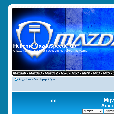
Hellenic MazdaSpeedClub
Ο καλυτερος διαδικτυακος χωρος για τους φίλους της Mazda
Αρχική σελίδα
‹
‹
Ημερολόγιο
Μην
<<
Αύγο