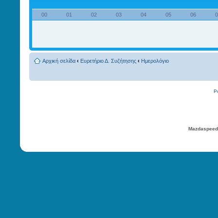
00
01
02
03
04
05
06
Αρχική σελίδα
‹
Ευρετήριο Δ. Συζήτησης
‹
Ημερολόγιο
P
Mazdaspeed