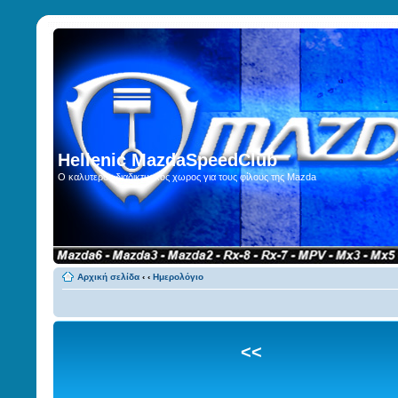
Hellenic MazdaSpeedClub
Ο καλυτερος διαδικτυακος χωρος για τους φίλους της Mazda
Αρχική σελίδα
‹
‹
Ημερολόγιο
<<