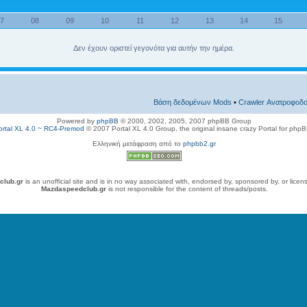
07
08
09
10
11
12
13
14
15
Δεν έχουν οριστεί γεγονότα για αυτήν την ημέρα.
Βάση δεδομένων Mods
•
Crawler Ανατροφοδο
Powered by
phpBB
© 2000, 2002, 2005, 2007 phpBB Group
ortal XL 4.0 ~ RC4-Premod
© 2007 Portal XL 4.0 Group, the original insane crazy Portal for php
Ελληνική μετάφραση από το
phpbb2.gr
club.gr
is an unofficial site and is in no way associated with, endorsed by, sponsored by, or lice
Mazdaspeedclub.gr
is not responsible for the content of threads/posts.