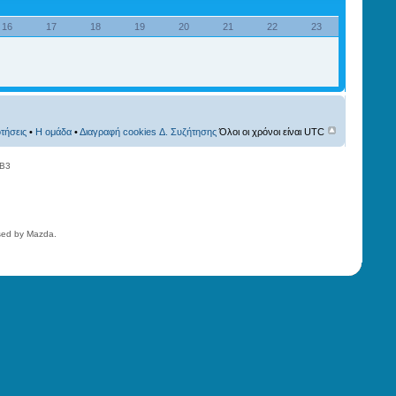
16
17
18
19
20
21
22
23
τήσεις
•
Η ομάδα
•
Διαγραφή cookies Δ. Συζήτησης
Όλοι οι χρόνοι είναι UTC
BB3
nsed by Mazda.