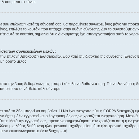
υλεύουμε να το κάνετε.
θε μου επίσκεψη
κατά τη σύνδεσή σας, θα παραμένετε συνδεδεμένος μόνο για προκα
ος, επιλέξτε το κουτάκι που υπάρχει στην οθόνη σύνδεσης. Δεν το συνιστούμε αν χρ
τε αυτό το κουτάκι, σημαίνει ότι ο Διαχειριστής έχει απενεργοποιήσει αυτό το χαρακ
λίστα των συνδεδεμένων μελών;
 την επιλογή
Απόκρυψη των στοιχείων μου κατά την διάρκεια της σύνδεσης
. Ενεργοπ
 μη ορατό μέλος.
ό την βάση δεδομένων μας, μπορεί εύκολα να δοθεί νέα τιμή. Για να ξεκινήσει η δι
μπορείτε να συνδεθείτε πάλι σύντομα.
ένα από τα δύο μπορεί να συμβαίνει. Ή Να έχει ενεργοποιηθεί η COPPA διακήρυξη εφ
 να έχετε μόλις εγγραφεί και ο λογαριασμός σας να χρειάζεται ενεργοποίηση. Μερικά
είτε. Μετά την εγγραφή σας, πρέπει να ενημερωθήκατε εάν χρειάζεται αυτή η ενεργο
ε δώσει μια λάθος διεύθυνση ηλεκτρονικού ταχυδρομείου, ή το ηλεκτρονικό ταχυδρομ
ε να επικοινωνήσετε με έναν διαχειριστή.