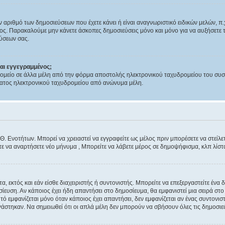
ριθμό των δημοσιεύσεων που έχετε κάνει ή είναι αναγνωριστικό ειδικών μελών, π.χ. 
ατος. Παρακαλούμε μην κάνετε άσκοπες δημοσιεύσεις μόνο και μόνο για να αυξήσετε 
εύσεων σας.
μαι εγγεγραμμένος;
μείο σε άλλα μέλη από την φόρμα αποστολής ηλεκτρονικού ταχυδρομείου του συστήμ
ματος ηλεκτρονικού ταχυδρομείου από ανώνυμα μέλη.
 Θ. Ενοτήτων. Μπορεί να χρειαστεί να εγγραφείτε ως μέλος πριν μπορέσετε να στείλε
ε να αναρτήσετε νέο μήνυμα , Μπορείτε να λάβετε μέρος σε δημοψήφισμα, κλπ λίστ
α, εκτός και εάν είσθε διαχειριστής ή συντονιστής. Μπορείτε να επεξεργαστείτε ένα
ίευση. Αν κάποιος έχει ήδη απαντήσει στο δημοσίευμα, θα εμφανιστεί μια σειρά στ
υτό εμφανίζεται μόνο όταν κάποιος έχει απαντήσει, δεν εμφανίζεται αν ένας συντον
άστηκαν. Να σημειωθεί ότι οι απλά μέλη δεν μπορούν να σβήσουν όλες τις δημοσιε