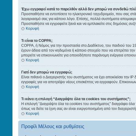
Έχω εγγραφεί κατά το παρελθόν αλλά δεν μπορώ να συνδεθώ πλέ
Προσπαθήστε να εντοπίσετε το ηλεκτρονικό ταχυδρομείο, που σας στάλ
λογαριασμό σας για κάποιο λόγο. Επίσης, πολλά συστήματα απομακρύν
Προσπαθήστε να εγγραφείτε ξανά και να εμπλακείτε στις δημόσιες συζη
Κορυφή
Τι είναι το COPPA;
COPPA, ή Νόμος για την προστασία στο Διαδίκτυο, του παιδιού του 1
έχουν άδεια από τον κηδεμόνα ή κάποιο στοιχείο που να επιτρέπει τ
μπορείτε να επικοινωνείτε για οποιοδήποτε παράνομη ενέργεια οποιο
Κορυφή
Γιατί δεν μπορώ να εγγραφώ;
Είναι πιθανό ο Διαχειριστής του συστήματος να έχει αποκλείσει την IP
εγγραφές για να αποτρέψει νέους επισκέπτες να εγγραφούν. Επικοινων
Κορυφή
Τι κάνει η επιλογή “Διαγράψτε όλα τα cookies του συστήματος”;
Η επιλογή “Διαγράψτε όλα τα cookies του συστήματος” διαγράφει όλα 
όπως να δείτε τα ίχνη σας αν είναι ενεργοποιημένη από τον διαχειρι
Κορυφή
Προφίλ Μέλους και ρυθμίσεις