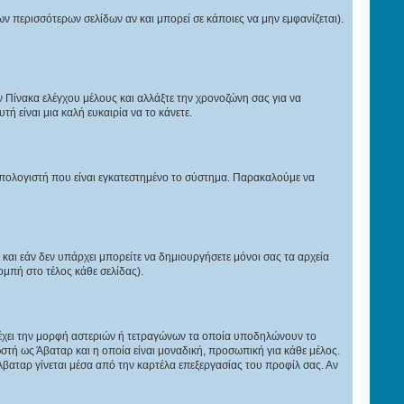
ων περισσότερων σελίδων αν και μπορεί σε κάποιες να μην εμφανίζεται).
ν Πίνακα ελέγχου μέλους και αλλάξτε την χρονοζώνη σας για να
τή είναι μια καλή ευκαιρία να το κάνετε.
ύ υπολογιστή που είναι εγκατεστημένο το σύστημα. Παρακαλούμε να
, και εάν δεν υπάρχει μπορείτε να δημιουργήσετε μόνοι σας τα αρχεία
μπή στο τέλος κάθε σελίδας).
ι έχει την μορφή αστεριών ή τετραγώνων τα οποία υποδηλώνουν το
στή ως Άβαταρ και η οποία είναι μοναδική, προσωπική για κάθε μέλος.
 Άβαταρ γίνεται μέσα από την καρτέλα επεξεργασίας του προφίλ σας. Αν