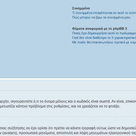
Συνημμένα
Τι συνημμένα επιτρέπονται σε αυτό το σύσ
Πώς μπορώ να βρω τα συνημμένα μου;
Θέματα αναφορικά με το phpBB 3
Ποιος έχει δημιουργήσει αυτό το πρόγραμμα
Γιατί δεν είναι διαθέσιμο το Χ χαρακτηριστικό
Με ποιόν θα επικοινωνήσω σχετικά με νομ
ν, σιγουρευτείτε ό,τι το όνομα μέλους και ο κωδικός είναι σωστά. Αν είναι, επικοινω
μετωπίζει κάποιο πρόβλημα στις ρυθμίσεις, και να χρειάζεται να το φτιάξει.
όσιας συζήτησης αν έχει ορίσει ότι πρέπει να κάνετε εγγραφή ούτως ώστε να δημοσι
ελών (avatars), προσωπικά μηνύματα, αποστολή και λήψη μηνυμάτων ηλεκτρονικού τα