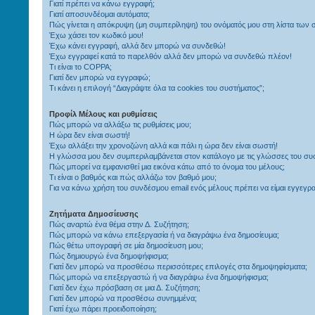
Γιατί πρέπει να κάνω εγγραφή;
Γιατί αποσυνδέομαι αυτόματα;
Πώς γίνεται η απόκρυψη (μη συμπερίληψη) του ονόματός μου στη λίστα των
Έχω χάσει τον κωδικό μου!
Έχω κάνει εγγραφή, αλλά δεν μπορώ να συνδεθώ!
Έχω εγγραφεί κατά το παρελθόν αλλά δεν μπορώ να συνδεθώ πλέον!
Τι είναι το COPPA;
Γιατί δεν μπορώ να εγγραφώ;
Τι κάνει η επιλογή “Διαγράψτε όλα τα cookies του συστήματος”;
Προφίλ Μέλους και ρυθμίσεις
Πώς μπορώ να αλλάξω τις ρυθμίσεις μου;
Η ώρα δεν είναι σωστή!
Έχω αλλάξει την χρονοζώνη αλλά και πάλι η ώρα δεν είναι σωστή!
Η γλώσσα μου δεν συμπεριλαμβάνεται στον κατάλογο με τις γλώσσες του συ
Πώς μπορεί να εμφανισθεί μια εικόνα κάτω από το όνομα του μέλους;
Τι είναι ο βαθμός και πώς αλλάζω τον βαθμό μου;
Για να κάνω χρήση του συνδέσμου email ενός μέλους πρέπει να είμαι εγγεγρ
Ζητήματα Δημοσίευσης
Πώς αναρτώ ένα θέμα στην Δ. Συζήτηση;
Πώς μπορώ να κάνω επεξεργασία ή να διαγράψω ένα δημοσίευμα;
Πώς θέτω υπογραφή σε μία δημοσίευση μου;
Πώς δημιουργώ ένα δημοψήφισμα;
Γιατί δεν μπορώ να προσθέσω περισσότερες επιλογές στα δημοψηφίσματα;
Πώς μπορώ να επεξεργαστώ ή να διαγράψω ένα δημοψήφισμα;
Γιατί δεν έχω πρόσβαση σε μια Δ. Συζήτηση;
Γιατί δεν μπορώ να προσθέσω συνημμένα;
Γιατί έχω πάρει προειδοποίηση;