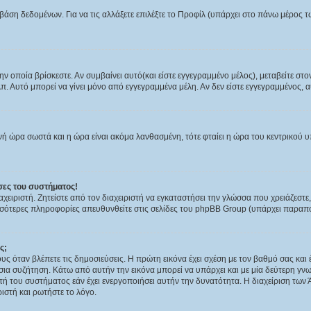
βάση δεδομένων. Για να τις αλλάξετε επιλέξτε το Προφίλ (υπάρχει στο πάνω μέρος τ
ν οποία βρίσκεστε. Αν συμβαίνει αυτό(και είστε εγγεγραμμένο μέλος), μεταβείτε στο
λπ. Αυτό μπορεί να γίνει μόνο από εγγεγραμμένα μέλη. Αν δεν είστε εγγεγραμμένος, αυ
ρινή ώρα σωστά και η ώρα είναι ακόμα λανθασμένη, τότε φταίει η ώρα του κεντρικο
ες του συστήματος!
αχειριστή. Ζητείστε από τον διαχειριστή να εγκαταστήσει την γλώσσα που χρειάζεστε
σσότερες πληροφορίες απευθυνθείτε στις σελίδες του phpBB Group (υπάρχει παραπο
ς;
ς όταν βλέπετε τις δημοσιεύσεις. Η πρώτη εικόνα έχει σχέση με τον βαθμό σας κα
ια συζήτηση. Κάτω από αυτήν την εικόνα μπορεί να υπάρχει και με μία δεύτερη γνω
στή του συστήματος εάν έχει ενεργοποιήσει αυτήν την δυνατότητα. Η διαχείριση των
ιστή και ρωτήστε το λόγο.