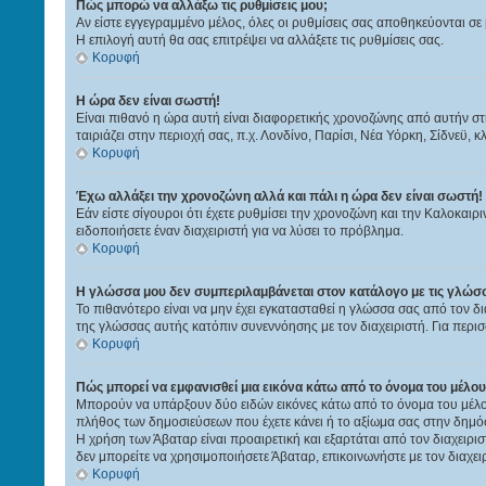
Πώς μπορώ να αλλάξω τις ρυθμίσεις μου;
Αν είστε εγγεγραμμένο μέλος, όλες οι ρυθμίσεις σας αποθηκεύονται σε 
Η επιλογή αυτή θα σας επιτρέψει να αλλάξετε τις ρυθμίσεις σας.
Κορυφή
Η ώρα δεν είναι σωστή!
Είναι πιθανό η ώρα αυτή είναι διαφορετικής χρονοζώνης από αυτήν στη
ταιριάζει στην περιοχή σας, π.χ. Λονδίνο, Παρίσι, Νέα Υόρκη, Σίδνεϋ, κ
Κορυφή
Έχω αλλάξει την χρονοζώνη αλλά και πάλι η ώρα δεν είναι σωστή!
Εάν είστε σίγουροι ότι έχετε ρυθμίσει την χρονοζώνη και την Καλοκαι
ειδοποιήσετε έναν διαχειριστή για να λύσει το πρόβλημα.
Κορυφή
Η γλώσσα μου δεν συμπεριλαμβάνεται στον κατάλογο με τις γλώσσ
Το πιθανότερο είναι να μην έχει εγκατασταθεί η γλώσσα σας από τον δι
της γλώσσας αυτής κατόπιν συνεννόησης με τον διαχειριστή. Για περι
Κορυφή
Πώς μπορεί να εμφανισθεί μια εικόνα κάτω από το όνομα του μέλου
Μπορούν να υπάρξουν δύο ειδών εικόνες κάτω από το όνομα του μέλου
πλήθος των δημοσιεύσεων που έχετε κάνει ή το αξίωμα σας στην δημόσ
Η χρήση των Άβαταρ είναι προαιρετική και εξαρτάται από τον διαχειρι
δεν μπορείτε να χρησιμοποιήσετε Άβαταρ, επικοινωνήστε με τον διαχειρ
Κορυφή