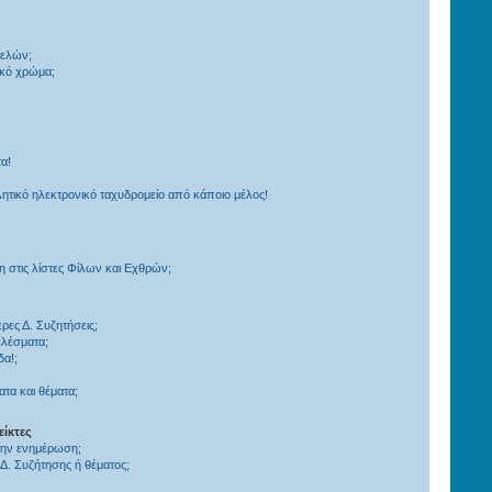
μελών;
ικό χρώμα;
α!
τικό ηλεκτρονικό ταχυδρομείο από κάποιο μέλος!
στις λίστες Φίλων και Εχθρών;
ες Δ. Συζητήσεις;
ελέσματα;
δα!;
τα και θέματα;
είκτες
 την ενημέρωση;
. Συζήτησης ή θέματος;