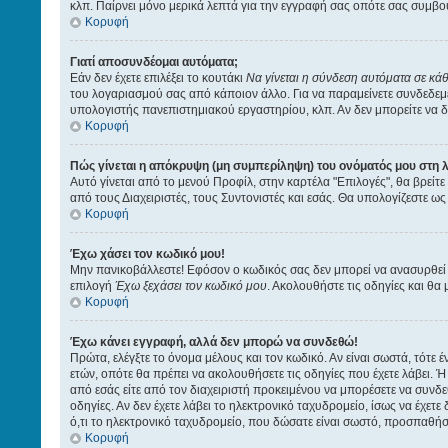
κλπ. Παίρνει μόνο μερικά λεπτά για την εγγραφή σας οπότε σας συμβο
Κορυφή
Γιατί αποσυνδέομαι αυτόματα;
Εάν δεν έχετε επιλέξει το κουτάκι
Να γίνεται η σύνδεση αυτόματα σε κά
του λογαριασμού σας από κάποιον άλλο. Για να παραμείνετε συνδεδεμέν
υπολογιστής πανεπιστημιακού εργαστηρίου, κλπ. Αν δεν μπορείτε να δεί
Κορυφή
Πώς γίνεται η απόκρυψη (μη συμπερίληψη) του ονόματός μου στη 
Αυτό γίνεται από το μενού Προφίλ, στην καρτέλα "Επιλογές", θα βρείτε
από τους Διαχειριστές, τους Συντονιστές και εσάς. Θα υπολογίζεστε ως
Κορυφή
Έχω χάσει τον κωδικό μου!
Μην πανικοβάλλεστε! Εφόσον ο κωδικός σας δεν μπορεί να ανασυρθεί απ
επιλογή
Έχω ξεχάσει τον κωδικό μου
. Ακολουθήστε τις οδηγίες και θα 
Κορυφή
Έχω κάνει εγγραφή, αλλά δεν μπορώ να συνδεθώ!
Πρώτα, ελέγξτε το όνομα μέλους και τον κωδικό. Αν είναι σωστά, τότε 
ετών, οπότε θα πρέπει να ακολουθήσετε τις οδηγίες που έχετε λάβει. Ή
από εσάς είτε από τον διαχειριστή προκειμένου να μπορέσετε να συνδεθ
οδηγίες. Αν δεν έχετε λάβει το ηλεκτρονικό ταχυδρομείο, ίσως να έχετ
ό,τι το ηλεκτρονικό ταχυδρομείο, που δώσατε είναι σωστό, προσπαθήστ
Κορυφή