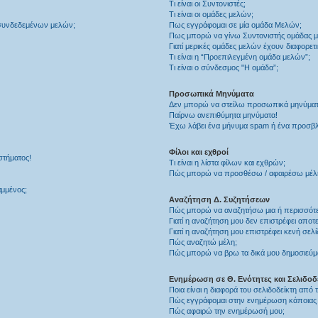
Τι είναι οι Συντονιστές;
Τι είναι οι ομάδες μελών;
 συνδεδεμένων μελών;
Πως εγγράφομαι σε μία ομάδα Μελών;
Πως μπορώ να γίνω Συντονιστής ομάδας 
Γιατί μερικές ομάδες μελών έχουν διαφορετ
Τι είναι η “Προεπιλεγμένη ομάδα μελών”;
Τι είναι ο σύνδεσμος "Η ομάδα”;
Προσωπικά Μηνύματα
Δεν μπορώ να στείλω προσωπικά μηνύματ
Παίρνω ανεπιθύμητα μηνύματα!
Έχω λάβει ένα μήνυμα spam ή ένα προσβλη
Φίλοι και εχθροί
στήματος!
Τι είναι η λίστα φίλων και εχθρών;
Πώς μπορώ να προσθέσω / αφαιρέσω μέλη 
αμμένος;
Αναζήτηση Δ. Συζητήσεων
Πώς μπορώ να αναζητήσω μια ή περισσότερ
Γιατί η αναζήτηση μου δεν επιστρέφει αποτ
Γιατί η αναζήτηση μου επιστρέφει κενή σελί
Πώς αναζητώ μέλη;
Πώς μπορώ να βρω τα δικά μου δημοσιεύμα
Ενημέρωση σε Θ. Ενότητες και Σελιδοδ
Ποια είναι η διαφορά του σελιδοδείκτη από
Πώς εγγράφομαι στην ενημέρωση κάποιας Δ
Πώς αφαιρώ την ενημέρωσή μου;