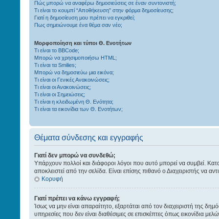
Πώς μπορώ να αναφέρω δημοσιεύσεις σε έναν συντονιστή;
Τι είναι το κουμπί “Αποθήκευση” στην φόρμα δημοσίευσης;
Γιατί η δημοσίευση μου πρέπει να εγκριθεί;
Πως σημειώνουμε ένα θέμα σαν νέο;
Μορφοποίηση και τύποι Θ. Ενοτήτων
Τι είναι το BBCode;
Μπορώ να χρησιμοποιήσω HTML;
Τι είναι τα Smilies;
Μπορώ να δημοσιεύω μια εικόνα;
Τι είναι οι Γενικές Ανακοινώσεις;
Τι είναι οι Ανακοινώσεις;
Τι είναι οι Σημειώσεις;
Τι είναι η κλειδωμένη Θ. Ενότητα;
Τι είναι τα εικονίδια των Θ. Ενοτήτων;
Θέματα σύνδεσης και εγγραφής
Γιατί δεν μπορώ να συνδεθώ;
Υπάρχουν πολλοί και διάφοροι λόγοι που αυτό μπορεί να συμβεί. Καταρχή
αποκλειστεί από την σελίδα. Είναι επίσης πιθανό ο Διαχειριστής να αντι
Κορυφή
Γιατί πρέπει να κάνω εγγραφή;
Ίσως να μην είναι απαραίτητο, εξαρτάται από τον διαχειριστή της δημ
υπηρεσίες που δεν είναι διαθέσιμες σε επισκέπτες όπως εικονίδια μ