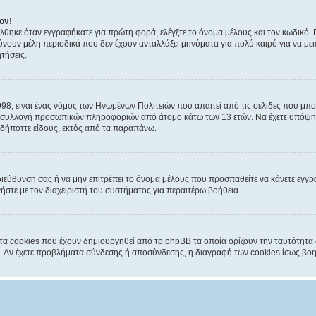
ον!
θηκε όταν εγγραφήκατε για πρώτη φορά, ελέγξτε το όνομα μέλους και τον κωδικό. Ε
ουν μέλη περιοδικά που δεν έχουν ανταλλάξει μηνύματα για πολύ καιρό για να μει
τήσεις.
998, είναι ένας νόμος των Ηνωμένων Πολιτειών που απαιτεί από τις σελίδες που μ
ην συλλογή προσωπικών πληροφοριών από άτομο κάτω των 13 ετών. Να έχετε υπόψη 
υδήποττε είδους, εκτός από τα παραπάνω.
 διεύθυνση σας ή να μην επιτρέπει το όνομα μέλους που προσπαθείτε να κάνετε εγγρα
ήστε με τον διαχειριστή του συστήματος για περαιτέρω βοήθεια.
τα cookies που έχουν δημιουργηθεί από το phpBB τα οποία ορίζουν την ταυτότητα 
στή. Αν έχετε προβλήματα σύνδεσης ή αποσύνδεσης, η διαγραφή των cookies ίσως βοη