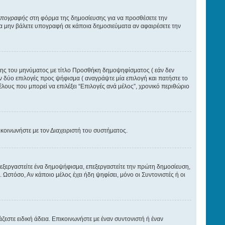
υπογραφής
στη φόρμα της δημοσίευσης για να προσθέσετε την
να μην βάλετε υπογραφή σε κάποια δημοσιεύματα αν αφαιρέσετε την
αξης του μηνύματος με τίτλο Προσθήκη δημοψηφίσματος ( εάν δεν
 δύο επιλογές προς ψήφισμα ( αναγράψτε μία επιλογή και πατήστε το
λους που μπορεί να επιλέξει “Επιλογές ανά μέλος”, χρονικό περιθώριο
πικοινωνήστε με τον Διαχειριστή του συστήματος.
εξεργαστείτε ένα δημοψήφισμα, επεξεργαστείτε την πρώτη δημοσίευση,
Ωστόσο, Αν κάποιο μέλος έχει ήδη ψηφίσει, μόνο οι Συντονιστές ή οι
άζεστε ειδική άδεια. Επικοινωνήστε με έναν συντονιστή ή έναν