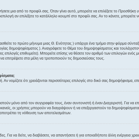
ετε μια από το προφίλ σας. Όταν γίνει αυτό, μπορείτε να επιλέξετε το
Προσθήκη 
ιλογή αν επιλέξετε το κατάλληλο κουμπί στο προφίλ σας. Αν το κάνετε, μπορείτε 
ργασθείτε το πρώτο μήνυμα μιας Θ. Ενότητας ) υπάρχει ένα τμήμα στην φόρμα σύντ
υργίας δημοψηφίσματος ). Αναγράφετε το Θέμα του δημοψηφίσματος και τουλάχιστον
 επιλογές επιθυμείτε). Μπορείτε επίσης να θέσετε τον αριθμό των επιλογών ενός μέ
 να επιτρέψετε στα μέλη να τροποποιούν τις δημοσιεύσεις τους.
φίσματα;
τή. Αν νομίζετε ότι χρειάζονται περισσότερες επιλογές στο δικό σας δημοψήφισμα, ε
ούν μόνο από τον συγγραφέα τους, έναν συντονιστή ή έναν Διαχειριστή. Για να επ
ι κανείς, οι χρήστες μπορούν να διαγράψουν ή να επεξεργαστούν τα δημοψηφίσματα. 
 αποτρέπει τη νόθευση των αποτελεσμάτων.
δες. Για να δείτε, να διαβάσετε, να απαντήσετε ή για οποιαδήποτε άλλη ενέργεια χρει