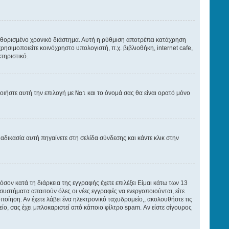
θορισμένο χρονικό διάστημα. Αυτή η ρύθμιση αποτρέπει κατάχρηση
ησιμοποιείτε κοινόχρηστο υπολογιστή, π.χ. βιβλιοθήκη, internet cafe,
τηριστικό.
οιήστε αυτή την επιλογή με
Ναι
και το όνομά σας θα είναι ορατό μόνο
αδικασία αυτή πηγαίνετε στη σελίδα σύνδεσης και κάντε κλικ στην
όσον κατά τη διάρκεια της εγγραφής έχετε επιλέξει Είμαι κάτω των 13
 συστήματα απαιτούν όλες οι νέες εγγραφές να ενεργοποιούνται, είτε
ποίηση. Αν έχετε λάβει ένα ηλεκτρονικό ταχυδρομείο,, ακολουθήστε τις
είο, σας έχει μπλοκαριστεί από κάποιο φίλτρο spam. Αν είστε σίγουρος