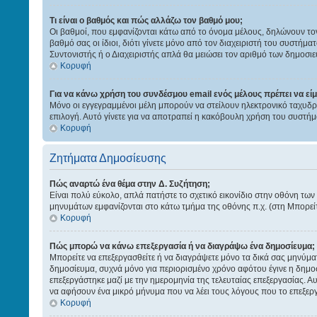
Τι είναι ο βαθμός και πώς αλλάζω τον βαθμό μου;
Οι βαθμοί, που εμφανίζονται κάτω από το όνομα μέλους, δηλώνουν τον α
βαθμό σας οι ίδιοι, διότι γίνετε μόνο από τον διαχειριστή του συστήμ
Συντονιστής ή ο Διαχειριστής απλά θα μειώσει τον αριθμό των δημοσι
Κορυφή
Για να κάνω χρήση του συνδέσμου email ενός μέλους πρέπει να εί
Μόνο οι εγγεγραμμένοι μέλη μπορούν να στείλουν ηλεκτρονικό ταχυδρο
επιλογή. Αυτό γίνετε για να αποτραπεί η κακόβουλη χρήση του συστή
Κορυφή
Ζητήματα Δημοσίευσης
Πώς αναρτώ ένα θέμα στην Δ. Συζήτηση;
Είναι πολύ εύκολο, απλά πατήστε το σχετικό εικονίδιο στην οθόνη των
μηνυμάτων εμφανίζονται στο κάτω τμήμα της οθόνης π.χ. (στη Μπορείτ
Κορυφή
Πώς μπορώ να κάνω επεξεργασία ή να διαγράψω ένα δημοσίευμα;
Μπορείτε να επεξεργασθείτε ή να διαγράψετε μόνο τα δικά σας μηνύματ
δημοσίευμα, συχνά μόνο για περιορισμένο χρόνο αφότου έγινε η δημοσ
επεξεργάστηκε μαζί με την ημερομηνία της τελευταίας επεξεργασίας. Α
να αφήσουν ένα μικρό μήνυμα που να λέει τους λόγους που το επεξεργ
Κορυφή