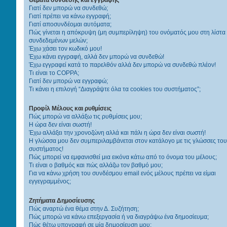
Γιατί δεν μπορώ να συνδεθώ;
Γιατί πρέπει να κάνω εγγραφή;
Γιατί αποσυνδέομαι αυτόματα;
Πώς γίνεται η απόκρυψη (μη συμπερίληψη) του ονόματός μου στη λίστα
συνδεδεμένων μελών;
Έχω χάσει τον κωδικό μου!
Έχω κάνει εγγραφή, αλλά δεν μπορώ να συνδεθώ!
Έχω εγγραφεί κατά το παρελθόν αλλά δεν μπορώ να συνδεθώ πλέον!
Τι είναι το COPPA;
Γιατί δεν μπορώ να εγγραφώ;
Τι κάνει η επιλογή “Διαγράψτε όλα τα cookies του συστήματος”;
Προφίλ Μέλους και ρυθμίσεις
Πώς μπορώ να αλλάξω τις ρυθμίσεις μου;
Η ώρα δεν είναι σωστή!
Έχω αλλάξει την χρονοζώνη αλλά και πάλι η ώρα δεν είναι σωστή!
Η γλώσσα μου δεν συμπεριλαμβάνεται στον κατάλογο με τις γλώσσες του
συστήματος!
Πώς μπορεί να εμφανισθεί μια εικόνα κάτω από το όνομα του μέλους;
Τι είναι ο βαθμός και πώς αλλάζω τον βαθμό μου;
Για να κάνω χρήση του συνδέσμου email ενός μέλους πρέπει να είμαι
εγγεγραμμένος;
Ζητήματα Δημοσίευσης
Πώς αναρτώ ένα θέμα στην Δ. Συζήτηση;
Πώς μπορώ να κάνω επεξεργασία ή να διαγράψω ένα δημοσίευμα;
Πώς θέτω υπογραφή σε μία δημοσίευση μου;