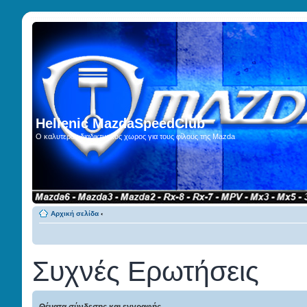
Hellenic MazdaSpeedClub
Ο καλυτερος διαδικτυακος χωρος για τους φίλους της Mazda
Αρχική σελίδα
‹
Συχνές Ερωτήσεις
Θέματα σύνδεσης και εγγραφής