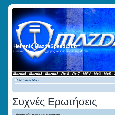
Hellenic MazdaSpeedClub
Ο καλυτερος διαδικτυακος χωρος για τους φίλους της Mazda
Αρχική σελίδα
‹
Συχνές Ερωτήσεις
Θέματα σύνδεσης και εγγραφής