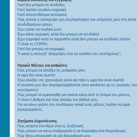
Γιατί δεν μπορώ να συνδεθώ;
Γιατί πρέπει να κάνω εγγραφή;
Γιατί αποσυνδέομαι αυτόματα;
Πώς γίνεται η απόκρυψη (μη συμπερίληψη) του ονόματός μου στη λίστα
συνδεδεμένων μελών;
Έχω χάσει τον κωδικό μου!
Έχω κάνει εγγραφή, αλλά δεν μπορώ να συνδεθώ!
Έχω εγγραφεί κατά το παρελθόν αλλά δεν μπορώ να συνδεθώ πλέον!
Τι είναι το COPPA;
Γιατί δεν μπορώ να εγγραφώ;
Τι κάνει η επιλογή “Διαγράψτε όλα τα cookies του συστήματος”;
Προφίλ Μέλους και ρυθμίσεις
Πώς μπορώ να αλλάξω τις ρυθμίσεις μου;
Η ώρα δεν είναι σωστή!
Έχω αλλάξει την χρονοζώνη αλλά και πάλι η ώρα δεν είναι σωστή!
Η γλώσσα μου δεν συμπεριλαμβάνεται στον κατάλογο με τις γλώσσες του
συστήματος!
Πώς μπορεί να εμφανισθεί μια εικόνα κάτω από το όνομα του μέλους;
Τι είναι ο βαθμός και πώς αλλάζω τον βαθμό μου;
Για να κάνω χρήση του συνδέσμου email ενός μέλους πρέπει να είμαι
εγγεγραμμένος;
Ζητήματα Δημοσίευσης
Πώς αναρτώ ένα θέμα στην Δ. Συζήτηση;
Πώς μπορώ να κάνω επεξεργασία ή να διαγράψω ένα δημοσίευμα;
Πώς θέτω υπογραφή σε μία δημοσίευση μου;