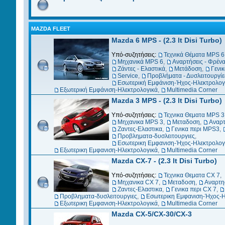
MAZDA FLEET
Mazda 6 MPS - (2.3 lt Disi Turbo)
Υπό-συζητήσεις:
Τεχνικά Θέματα MPS 6
Μηχανικά MPS 6
,
Αναρτήσεις - Φρέν
Ζάντες - Ελαστικά
,
Μετάδοση
,
Γενι
Service
,
Προβλήματα - Δυσλειτουργίε
Εσωτερική Εμφάνιση-Ήχος-Ηλεκτρολογ
Εξωτερική Εμφάνιση-Ηλεκτρολογικά
,
Multimedia Corner
Mazda 3 MPS - (2.3 lt Disi Turbo)
Υπό-συζητήσεις:
Τεχνικα Θεματα MPS 3
Μηχανικα MPS 3
,
Μεταδοση
,
Αναρτ
Ζαντες-Ελαστικα
,
Γενικα περι MPS3
,
Προβληματα-δυσλειτουργιες
,
Εσωτερικη Εμφανιση-Ήχος-Ηλεκτρολογ
Εξωτερικη Εμφανιση-Ηλεκτρολογικά
,
Multimedia Corner
Mazda CX-7 - (2.3 lt Disi Turbo)
Υπό-συζητήσεις:
Τεχνικα Θεματα CX 7
,
Μηχανικα CX 7
,
Μεταδοση
,
Αναρτη
Ζαντες-Ελαστικα
,
Γενικα περι CX 7
,
Προβληματα-δυσλειτουργιες
,
Εσωτερικη Εμφανιση-Ήχος-Η
Εξωτερικη Εμφανιση-Ηλεκτρολογικά
,
Multimedia Corner
Mazda CX-5/CX-30/CX-3