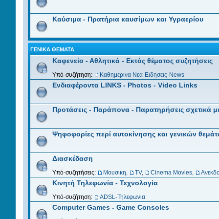
Καύσιμα - Πρατήρια καυσίμων και Υγραερίου
ΓΕΝΙΚΆ ΘΈΜΑΤΑ
Καφενείο - Αθλητικά - Εκτός θέματος συζητήσεις
Υπό-συζήτηση:
Καθημερινα Νεα-Ειδησεις-News
Ενδιαφέροντα LINKS - Photos - Video Links
Προτάσεις - Παράπονα - Παρατηρήσεις σχετικά μ
Ψηφοφορίες περί αυτοκίνησης και γενικών θεμά
Διασκέδαση
Υπό-συζητήσεις:
Μουσικη
,
TV
,
Cinema Movies
,
Ανεκδ
Κινητή Τηλεφωνία - Τεχνολογία
Υπό-συζήτηση:
ADSL-Τηλεφωνια
Computer Games - Game Consoles