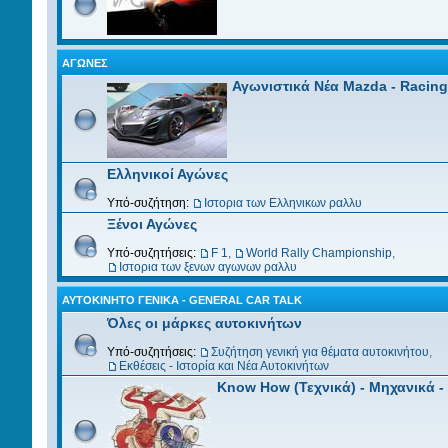
ΑΓΏΝΕΣ
Αγωνιστικά Νέα Mazda - Racin
Ελληνικοί Αγώνες
Υπό-συζήτηση:
Ιστορια των Ελληνικων ραλλυ
Ξένοι Αγώνες
Υπό-συζητήσεις:
F 1
,
World Rally Championship
,
Ιστορια των ξενων αγωνων ραλλυ
ΑΥΤΟΚΊΝΗΤΟ ΓΕΝΙΚΆ - GENERAL CAR TALK
Όλες οι μάρκες αυτοκινήτων
Υπό-συζητήσεις:
Συζήτηση γενική για θέματα αυτοκινήτου
,
Εκθέσεις - Ιστορία και Νέα Αυτοκινήτων
Know How (Τεχνικά) - Μηχανικά -