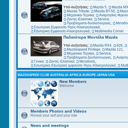
Υπό-συζητήσεις:
Mazda 5
,
Mazda MX
Mazda Tribute
,
Mazda BT-50
,
Mazd
Μηχανικα-Τεχνικα
,
Αναρτησεις-Φρενα
Ζαντες-Ελαστικα
,
Service
,
Προβληματα-δυσλειτουργιες
,
Μεταδο
Εσωτερικη Εμφανιση-Ήχος-Ηλεκτρολογικά
,
Εξωτερικη Εμφανιση-Ηλεκτρολογικά
,
Multimedia Corner
Παλαιότερα Μοντέλα Mazda
Υπό-συζητήσεις:
Mazda RX4
,
626
,
Mazdaspeed Protege
,
Mazda 121
,
Μηχανικα-Τεχνικα
,
Service
,
Προβληματα-Δυσλειτουργιες
,
Αναρτη
Γενικα
,
Ζαντες-Ελαστικα
,
Μεταδοση
,
Eσωτερικη-Εξωτερικη εμφανιση-Ήχος-Ηλεκτρολογικά
,
Mult
MAZDASPEED CLUB AUSTRALIA-ΑFRICA-EUROPE-JAPAN-USA
New Members
Welcome
Members Photos and Videos
Reveal your self and your ride
News and meetings