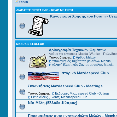
Forum
ΔΙΑΒΆΣΤΕ ΠΡΏΤΑ ΕΔΏ - READ ME FIRST
Κανονισμοί Χρήσης του Forum - Usa
MAZDASPEEDCLUB
Αρθογραφία Τεχνικών Θεμάτων
Άρθρα για κινητήρες Mazda (Wankel - Παλινδρο
Υπό-συζητήσεις:
Άρθρα Μελών
,
Υπολογισμός Ταχύτητας μοντέλων Mazda
,
Αλλαγή Ελαστικών-Ζάντας μοντέλων Mazda
Ιστορικό Mazdaspeed Club
Συναντήσεις Mazdaspeed Club - Meetings
Υπό-συζητήσεις:
Εκδρομές Mazdaspeed Club - Outings
,
Εκδηλώσεις (Events) Mazdaspeed Club
Νέα Μέλη-(Ελλάδα-Κύπρος)
Παρουσιάσεις αυτοκινήτων-Φώτο Mελών - Membe