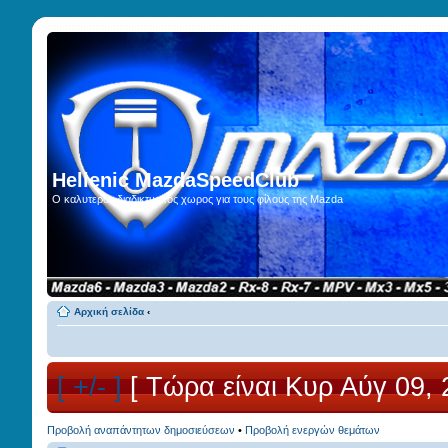
Hellenic MazdaSpeedClub
Ο καλυτερος διαδικτυακος χωρος για τους φίλους της Mazda
Αρχική σελίδα
‹
[ +/- ]
[ Τώρα είναι Κυρ Αύγ 09, 
Προβολή αναπάντητων δημοσιεύσεων
•
Προβολή ενεργών θεμάτων