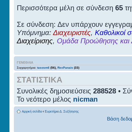
Περισσότερα μέλη σε σύνδεση
65
τη
Σε σύνδεση: Δεν υπάρχουν εγγεγρα
Υπόμνημα:
Διαχειριστές
,
Καθολικοί σ
Διαχείρισης
,
Ομάδα Προώθησης και 
ΓΕΝΈΘΛΙΑ
Συγχαρητήρια:
tasosm6
(56),
RexPanais
(33)
ΣΤΑΤΙΣΤΙΚΆ
Συνολικές δημοσιεύσεις
288528
• Σύ
Το νεότερο μέλος
nicman
Αρχική σελίδα
‹
Ευρετήριο Δ. Συζήτησης
Βάση δεδο