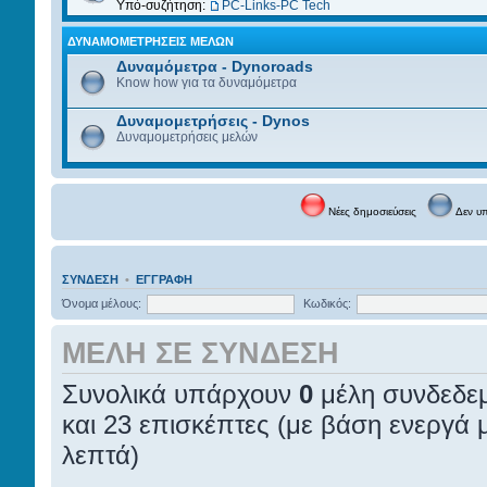
Υπό-συζήτηση:
PC-Links-PC Tech
ΔΥΝΑΜΟΜΕΤΡΉΣΕΙΣ ΜΕΛΏΝ
Δυναμόμετρα - Dynoroads
Know how για τα δυναμόμετρα
Δυναμομετρήσεις - Dynos
Δυναμομετρήσεις μελών
Νέες δημοσιεύσεις
Δεν υπ
ΣΎΝΔΕΣΗ
•
ΕΓΓΡΑΦΉ
Όνομα μέλους:
Κωδικός:
ΜΈΛΗ ΣΕ ΣΎΝΔΕΣΗ
Συνολικά υπάρχουν
0
μέλη συνδεδεμ
και 23 επισκέπτες (με βάση ενεργά μ
λεπτά)