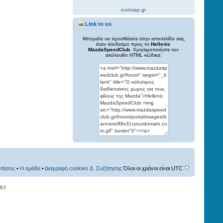
eurozap.gr
Link to us
Μπορείτε να προσθέσετε στην ιστοσελίδα σας
έναν σύνδεσμο προς το
Hellenic
MazdaSpeedClub
. Χρησιμοποιήστε τον
ακόλουθο HTML κώδικα:
τήσεις
•
Η ομάδα
•
Διαγραφή cookies Δ. Συζήτησης
Όλοι οι χρόνοι είναι UTC
BB3