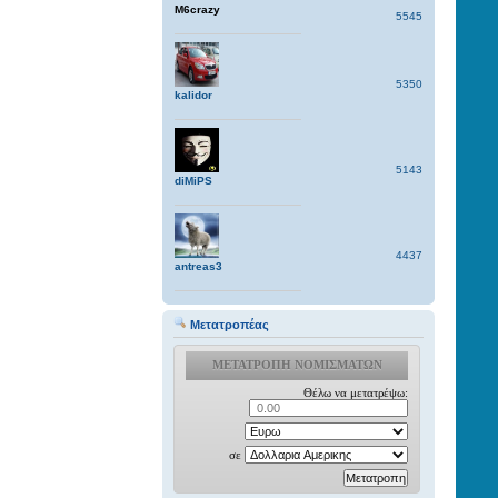
M6crazy
5545
5350
kalidor
5143
diMiPS
4437
antreas3
Μετατροπέας