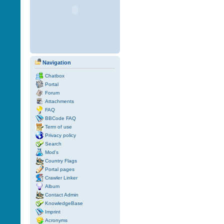
Navigation
Chatbox
Portal
Forum
Attachments
FAQ
BBCode FAQ
Term of use
Privacy policy
Search
Mod's
Country Flags
Portal pages
Crawler Linker
Album
Contact Admin
KnowledgeBase
Imprint
Acronyms