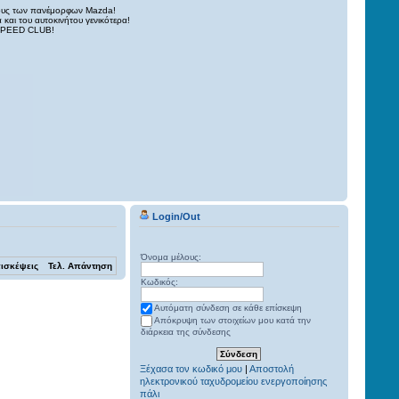
χους των πανέμορφων Μazda!
 και του αυτοκινήτου γενικότερα!
DASPEED CLUB!
Login/Out
Όνομα μέλους:
ισκέψεις
Τελ. Απάντηση
Κωδικός:
Αυτόματη σύνδεση σε κάθε επίσκεψη
Απόκρυψη των στοιχείων μου κατά την
διάρκεια της σύνδεσης
Ξέχασα τον κωδικό μου
|
Αποστολή
ηλεκτρονικού ταχυδρομείου ενεργοποίησης
πάλι