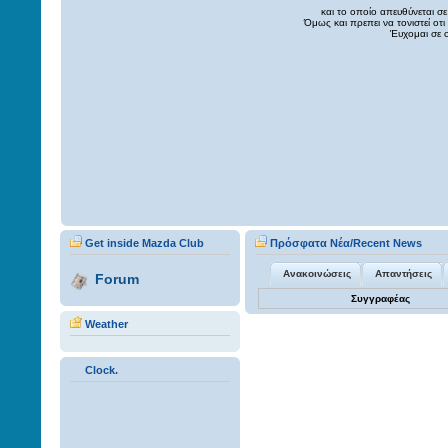
και το οποίο απευθύνεται 
Όμως και πρεπει να τονιστεί οτι
Έυχομαι σε 
Get inside Μazda Club
Πρόσφατα Νέα/Recent News
Ανακοινώσεις
Απαντήσεις
Forum
Συγγραφέας
Weather
Clock.