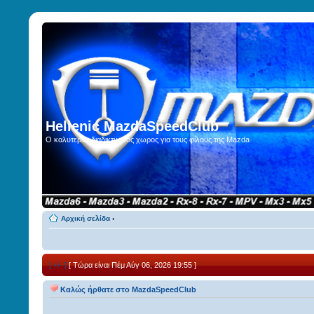
Hellenic MazdaSpeedClub
Ο καλυτερος διαδικτυακος χωρος για τους φίλους της Mazda
Αρχική σελίδα
‹
[ +/- ]
[ Τώρα είναι Πέμ Αύγ 06, 2026 19:55 ]
Καλώς ήρθατε στο MazdaSpeedClub