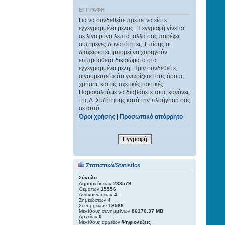
ΕΓΓΡΑΦΉ
Για να συνδεθείτε πρέπει να είστε
εγγεγραμμένο μέλος. Η εγγραφή γίνεται
σε λίγα μόνο λεπτά, αλλά σας παρέχει
αυξημένες δυνατότητες. Επίσης οι
διαχειριστές μπορεί να χορηγούν
επιπρόσθετα δικαιώματα στα
εγγεγραμμένα μέλη. Πριν συνδεθείτε,
σιγουρευτείτε ότι γνωρίζετε τους όρους
χρήσης και τις σχετικές τακτικές.
Παρακαλούμε να διαβάσετε τους κανόνες
της Δ. Συζήτησης κατά την πλοήγησή σας
σε αυτό.
Όροι χρήσης
|
Προσωπικό απόρρητο
Εγγραφή
Στατιστικά/Statistics
Σύνολο
Δημοσιεύσεων
288579
Θεμάτων
15556
Ανακοινώσεων
4
Σημειώσεων
4
Συνημμένων
18586
Μεγέθους συνημμένων
86170.37 ΜΒ
Αρχείων
0
Μεγέθους αρχείων
Ψηφιολέξεις