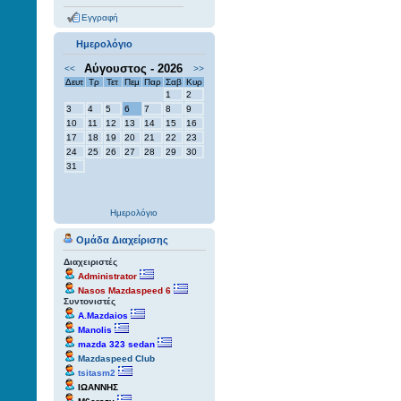
Εγγραφή
Ημερολόγιο
Αύγουστος - 2026
<<
>>
Δευτ
Τρ
Τετ
Πεμ
Παρ
Σαβ
Κυρ
1
2
3
4
5
6
7
8
9
10
11
12
13
14
15
16
17
18
19
20
21
22
23
24
25
26
27
28
29
30
31
Ημερολόγιο
Ομάδα Διαχείρισης
Διαχειριστές
Administrator
Nasos Mazdaspeed 6
Συντονιστές
A.Mazdaios
Manolis
mazda 323 sedan
Mazdaspeed Club
tsitasm2
ΙΩΑΝΝΗΣ