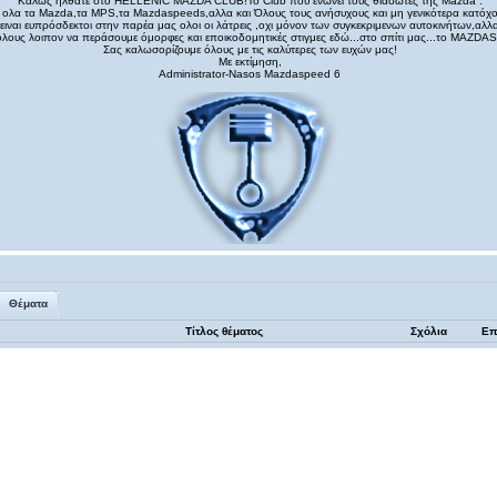
Καλώς ηλθατε στο HELLENIC MAZDA CLUB!To Club που ενωνει τους θιασωτες της Mazda .
σε ολα τα Μazda,τα MPS,τα Μazdaspeeds,αλλα και Όλους τους ανήσυχους και μη γενικότερα κατό
 ειναι ευπρόσδεκτοι στην παρέα μας ολοι οι λάτρεις ,οχι μόνον των συγκεκριμενων αυτοκινήτων,αλλα
ολους λοιπον να περάσουμε όμορφες και εποικοδομητικές στιγμες εδώ...στο σπίτι μας...το MAZ
Σας καλωσορίζουμε όλους με τις καλύτερες των ευχών μας!
Με εκτίμηση,
Administrator-Nasos Mazdaspeed 6
Θέματα
Τίτλος θέματος
Σχόλια
Επ