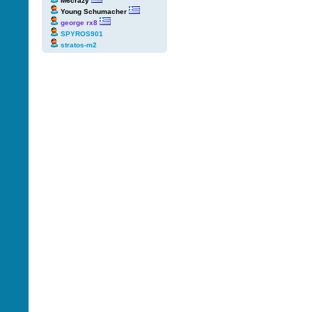
M6crazy
Young Schumacher
george rx8
SPYROS901
stratos-m2