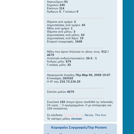
Ακρωνύμων
61
Σημαιών
245
Εικόνων
114
Άρθρων Β. Γνώσεων
0
Θέματα ανά ημέρα:
2
Δημοσιεύσεις ανά ημέρα:
43
Μέλη ανά ημέρα:
1
Θέματα ανά μέλος:
3
Δημοσιεύσεις ανά μέλος:
62
Δημοσιεύσεις ανά θέμα:
19
Ενεργοί συγγραφείς:
1648
Μέλη που έχουν δηλώσει το γένος τους:
912 /
4679
Αναλογία ανδρών/γυναικών:
26.6 : 1
Άνδρες μέλη:
879
Γυναίκες μέλη:
33
Ημερομηνία έναρξης
Πέμ Μαρ 06, 2008 10:07
Επισκέψεις
183342
Η IP σας
216.73.216.20
Σύνολο μελών
4679
Συνολικά
192
άτομα έχουν συνδεθεί τις τελευταίες
24 ώρες :: 3 εγγεγραμμένοι, 0 με απόκρυψη και
189 επισκέπτες
Σε σύνδεση:
Google [Bot]
,
Nicola
,
The Ace
Το νεότερο μέλος
nicman
Κορυφαίοι Συγγραφείς/Top Posters