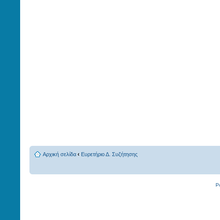
Αρχική σελίδα
‹
Ευρετήριο Δ. Συζήτησης
P