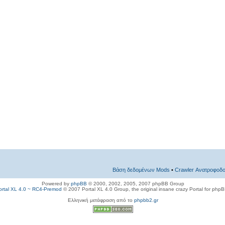
Βάση δεδομένων Mods
•
Crawler Ανατροφοδο
Powered by
phpBB
© 2000, 2002, 2005, 2007 phpBB Group
ortal XL 4.0 ~ RC4-Premod
© 2007 Portal XL 4.0 Group, the original insane crazy Portal for php
Ελληνική μετάφραση από το
phpbb2.gr