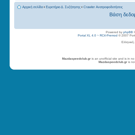
Αρχική σελίδα
‹
Ευρετήριο Δ. Συζήτησης
‹
Crawler Ανατροφοδοτήσεις
Βάση δεδο
Powered by
phpBB
©
Portal XL 4.0 ~ RC4-Premod
© 2007 Porta
Ελληνική
Mazdaspeedclub.gr
is an unofficial site and is in
Mazdaspeedclub.gr
is no