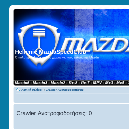
Hellenic MazdaSpeedClub
Ο καλυτερος διαδικτυακος χωρος για τους φίλους της Mazda
Αρχική σελίδα
‹
‹
Crawler Ανατροφοδοτήσεις
Crawler Ανατροφοδοτήσεις: 0