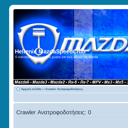
Hellenic MazdaSpeedClub
Ο καλυτερος διαδικτυακος χωρος για τους φίλους της Mazda
Αρχική σελίδα
‹
‹
Crawler Ανατροφοδοτήσεις
Crawler Ανατροφοδοτήσεις: 0