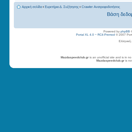
Αρχική σελίδα
‹
Ευρετήριο Δ. Συζήτησης
‹
Crawler Ανατροφοδοτήσεις
Βάση δεδο
Powered by
phpBB
©
Portal XL 4.0 ~ RC4-Premod
© 2007 Porta
Ελληνική
Mazdaspeedclub.gr
is an unofficial site and is in
Mazdaspeedclub.gr
is no