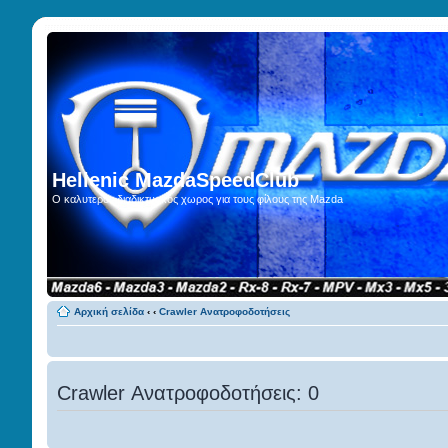
Hellenic MazdaSpeedClub
Ο καλυτερος διαδικτυακος χωρος για τους φίλους της Mazda
Αρχική σελίδα
‹
‹
Crawler Ανατροφοδοτήσεις
Crawler Ανατροφοδοτήσεις: 0