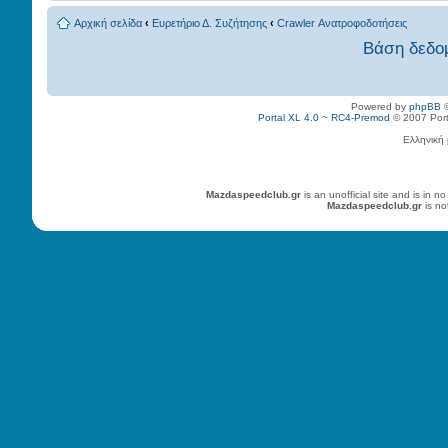
Αρχική σελίδα
‹
Ευρετήριο Δ. Συζήτησης
‹
Crawler Ανατροφοδοτήσεις
Βάση δεδο
Powered by
phpBB
©
Portal XL 4.0 ~ RC4-Premod
© 2007 Porta
Ελληνική
Mazdaspeedclub.gr
is an unofficial site and is in
Mazdaspeedclub.gr
is no