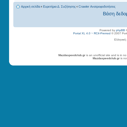
Αρχική σελίδα
‹
Ευρετήριο Δ. Συζήτησης
‹
Crawler Ανατροφοδοτήσεις
Βάση δεδο
Powered by
phpBB
©
Portal XL 4.0 ~ RC4-Premod
© 2007 Porta
Ελληνική
Mazdaspeedclub.gr
is an unofficial site and is in
Mazdaspeedclub.gr
is no