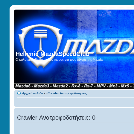
Hellenic MazdaSpeedClub
Ο καλυτερος διαδικτυακος χωρος για τους φίλους της Mazda
Αρχική σελίδα
‹
‹
Crawler Ανατροφοδοτήσεις
Crawler Ανατροφοδοτήσεις: 0