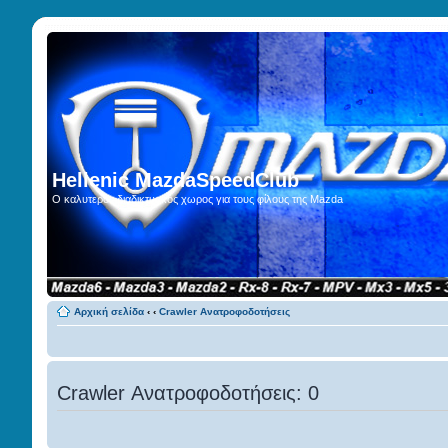
Hellenic MazdaSpeedClub
Ο καλυτερος διαδικτυακος χωρος για τους φίλους της Mazda
Αρχική σελίδα
‹
‹
Crawler Ανατροφοδοτήσεις
Crawler Ανατροφοδοτήσεις: 0