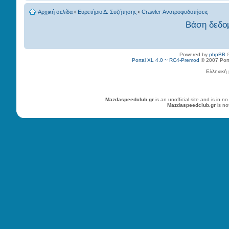
Αρχική σελίδα
‹
Ευρετήριο Δ. Συζήτησης
‹
Crawler Ανατροφοδοτήσεις
Βάση δεδο
Powered by
phpBB
©
Portal XL 4.0 ~ RC4-Premod
© 2007 Porta
Ελληνική
Mazdaspeedclub.gr
is an unofficial site and is in
Mazdaspeedclub.gr
is no