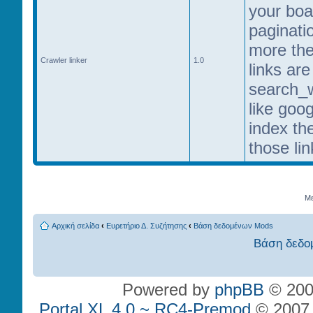
your boa
paginati
more th
Crawler linker
1.0
links ar
search_w
like goo
index the
those lin
Με
Αρχική σελίδα
‹
Ευρετήριο Δ. Συζήτησης
‹
Βάση δεδομένων Mods
Βάση δεδο
Powered by
phpBB
© 200
Portal XL 4.0 ~ RC4-Premod
© 2007 P