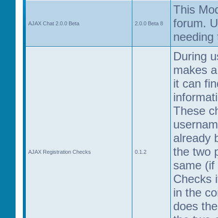
This Mo
forum. U
AJAX Chat 2.0.0 Beta
2.0.0 Beta 8
needing 
During u
makes a 
it can fi
informat
These ch
username
already 
the two 
AJAX Registration Checks
0.1.2
same (if
Checks if
in the cor
does the