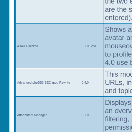
the two 
are the 
entered)
Shows a 
avatar a
mouseove
AJAX Userinfo
0.1.0 Beta
to profil
4.0 use 
This mod
URLs, in
Advanced phpBB3 SEO mod Rewrite
0.4.0
and topic
Displays
an overvi
Attachment Manager
0.1.0
filtering
permissi