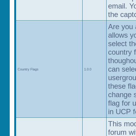
email. Y
the capt
Are you 
allows y
select th
country f
thougho
can selec
Country Flags
1.0.0
usergro
these fla
change s
flag for 
in UCP f
This mod
forum wit