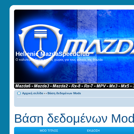
Hellenic MazdaSpeedClub
Ο καλυτερος διαδικτυακος χωρος για τους φίλους της Mazda
Αρχική σελίδα
‹
‹
Βάση δεδομένων Mods
Βάση δεδομένων Mo
MOD ΤΊΤΛΟΣ
ΈΚΔΟΣΗ