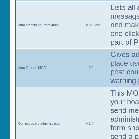
Lists al
messages
and mak
Attachments on Portal/Index
0.01 Beta
one click
part of P
Gives ad
place us
Auto Groups MOD
1.0.0
post cou
warning 
This MOD
your boa
send me
administ
Contact board administration
0.1.4
form sho
send a p