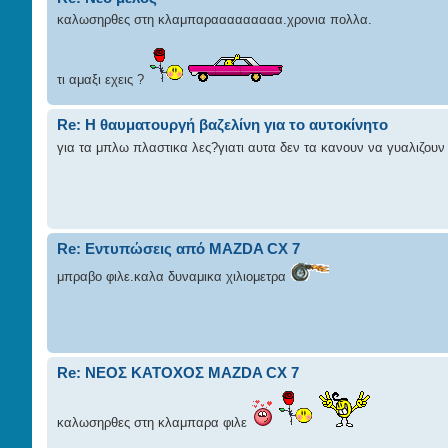
καλωσηρθες στη κλαμπαρααααααααα.χρονια πολλα.
τι αμαξι εχεις ?
Re: Η θαυματουργή βαζελίνη για το αυτοκίνητο
για τα μπλω πλαστικα λες?γιατι αυτα δεν τα κανουν να γυαλιζουν 
Re: Εντυπώσεις από MAZDA CX 7
μπραβο φιλε.καλα δυναμικα χιλιομετρα
Re: ΝΕΟΣ ΚΑΤΟΧΟΣ ΜΑΖDA CX 7
καλωσηρθες στη κλαμπαρα φιλε