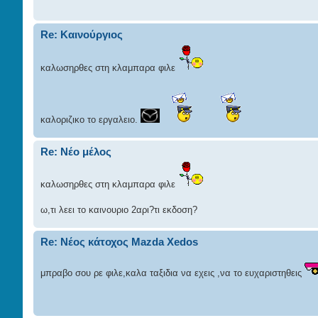
Re: Καινούργιος
καλωσηρθες στη κλαμπαρα φιλε
καλοριζικο το εργαλειο.
Re: Νέο μέλος
καλωσηρθες στη κλαμπαρα φιλε
ω,τι λεει το καινουριο 2αρι?τι εκδοση?
Re: Νέος κάτοχος Mazda Xedos
μπραβο σου ρε φιλε,καλα ταξιδια να εχεις ,να το ευχαριστηθεις