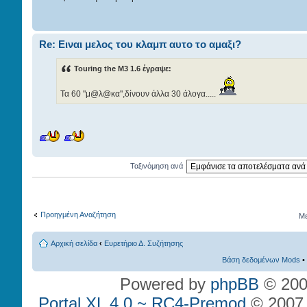
Re: Eιναι μελος του κλαμπ αυτο το αμαξι?
Touring the M3 1.6 έγραψε:
Τα 60 "μ@λ@κα",δίνουν άλλα 30 άλογα.....
Ταξινόμηση ανά
Προηγμένη Αναζήτηση
Με
Αρχική σελίδα
‹
Ευρετήριο Δ. Συζήτησης
Βάση δεδομένων Mods
•
Powered by
phpBB
© 200
Portal XL 4.0 ~ RC4-Premod
© 2007 P