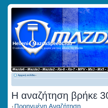
Hellenic MazdaSpeedClub
Ο καλυτερος διαδικτυακος χωρος για τους φίλους της Mazda
Αρχική σελίδα
‹
Η αναζήτηση βρήκε 3
Προηγμένη Αναζήτηση