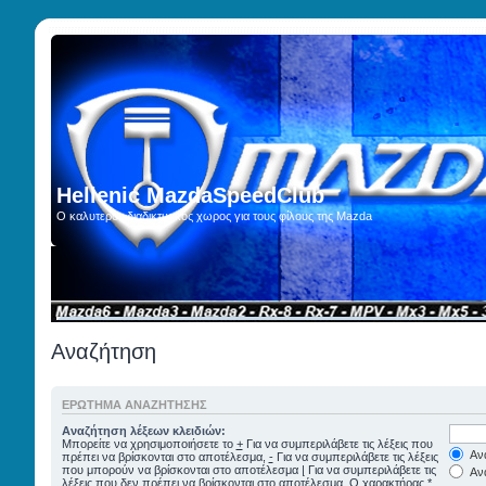
Hellenic MazdaSpeedClub
Ο καλυτερος διαδικτυακος χωρος για τους φίλους της Mazda
Αρχική σελίδα
‹
Αναζήτηση
ΕΡΏΤΗΜΑ ΑΝΑΖΉΤΗΣΗΣ
Αναζήτηση λέξεων κλειδιών:
Μπορείτε να χρησιμοποιήσετε το
+
Για να συμπεριλάβετε τις λέξεις που
Ανα
πρέπει να βρίσκονται στο αποτέλεσμα,
-
Για να συμπεριλάβετε τις λέξεις
που μπορούν να βρίσκονται στο αποτέλεσμα
|
Για να συμπεριλάβετε τις
Ανα
λέξεις που δεν πρέπει να βρίσκονται στο αποτέλεσμα. Ο χαρακτήρας *