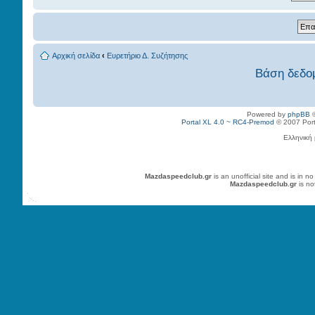
Αρχική σελίδα
‹
Ευρετήριο Δ. Συζήτησης
Βάση δεδο
Powered by
phpBB
©
Portal XL 4.0 ~ RC4-Premod
© 2007 Porta
Ελληνική
Mazdaspeedclub.gr
is an unofficial site and is in
Mazdaspeedclub.gr
is no