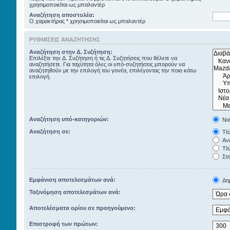
χρησιμοποιείται ως μπαλαντέρ
Αναζήτηση αποστολέα:
Ο χαρακτήρας * χρησιμοποιείται ως μπαλαντέρ
ΡΥΘΜΊΣΕΙΣ ΑΝΑΖΉΤΗΣΗΣ
Αναζήτηση στην Δ. Συζήτηση:
Επιλέξτε την Δ. Συζήτηση ή τις Δ. Συζητήσεις που θέλετε να
αναζητήσετε. Για ταχύτητα όλες οι υπό-συζητήσεις μπορούν να
αναζητηθούν με την επιλογή του γονέα, επιλέγοντας την ποιο κάτω
επιλογή.
Αναζήτηση υπό-κατηγοριών:
Να
Αναζήτηση σε:
Τίτ
Ανα
Τίτ
Στη
Εμφάνιση αποτελεσμάτων ανά:
Δημ
Ταξινόμηση αποτελεσμάτων ανά:
Αποτελέσματα ορίου σε προηγούμενο:
Επιστροφή των πρώτων: