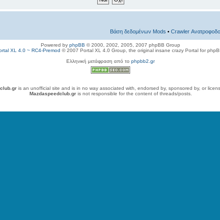
Βάση δεδομένων Mods
•
Crawler Ανατροφοδο
Powered by
phpBB
© 2000, 2002, 2005, 2007 phpBB Group
ortal XL 4.0 ~ RC4-Premod
© 2007 Portal XL 4.0 Group, the original insane crazy Portal for php
Ελληνική μετάφραση από το
phpbb2.gr
club.gr
is an unofficial site and is in no way associated with, endorsed by, sponsored by, or lice
Mazdaspeedclub.gr
is not responsible for the content of threads/posts.