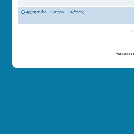
Αρχική σελίδα
‹
Ευρετήριο Δ. Συζήτησης
P
Mazdaspeed