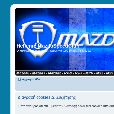
Hellenic MazdaSpeedClub
Ο καλυτερος διαδικτυακος χωρος για τους φίλους της Mazda
Αρχική σελίδα
‹
Διαγραφή cookies Δ. Συζήτησης
Είστε σίγουρος ότι επιθυμείτε την διαγραφή όλων των cookies από αυτ