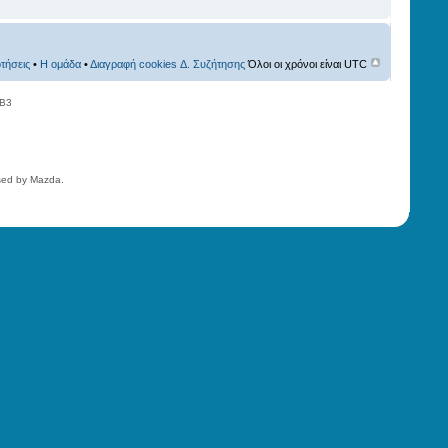
τήσεις
•
Η ομάδα
•
Διαγραφή cookies Δ. Συζήτησης
Όλοι οι χρόνοι είναι UTC
BB3
nsed by Mazda.