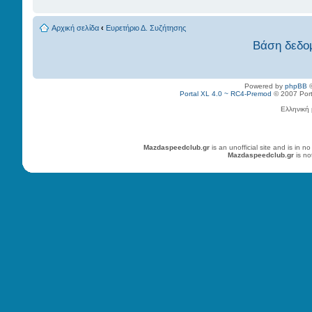
Αρχική σελίδα
‹
Ευρετήριο Δ. Συζήτησης
Βάση δεδο
Powered by
phpBB
©
Portal XL 4.0 ~ RC4-Premod
© 2007 Porta
Ελληνική
Mazdaspeedclub.gr
is an unofficial site and is in
Mazdaspeedclub.gr
is no