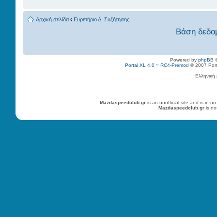
Αρχική σελίδα
‹
Ευρετήριο Δ. Συζήτησης
Βάση δεδο
Powered by
phpBB
©
Portal XL 4.0 ~ RC4-Premod
© 2007 Porta
Ελληνική
Mazdaspeedclub.gr
is an unofficial site and is in
Mazdaspeedclub.gr
is no