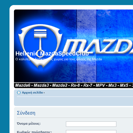
Hellenic MazdaSpeedClub
Ο καλυτερος διαδικτυακος χωρος για τους φίλους της Mazda
Αρχική σελίδα
‹
Σύνδεση
Όνομα μέλους:
Κωδικός πρόσβασης: