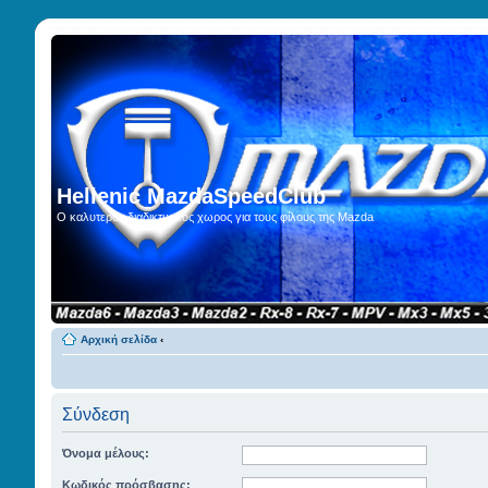
Hellenic MazdaSpeedClub
Ο καλυτερος διαδικτυακος χωρος για τους φίλους της Mazda
Αρχική σελίδα
‹
Σύνδεση
Όνομα μέλους:
Κωδικός πρόσβασης: