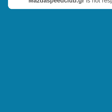
Mazdaspeedclub.gr
is not res