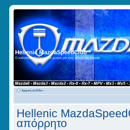
Hellenic MazdaSpeedClub
Ο καλυτερος διαδικτυακος χωρος για τους φίλους της Mazda
Αρχική σελίδα
‹
Hellenic MazdaSpeed
απόρρητο