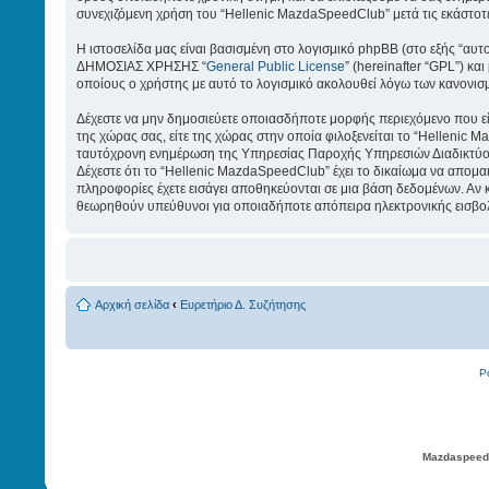
συνεχιζόμενη χρήση του “Hellenic MazdaSpeedClub” μετά τις εκάστοτ
Η ιστοσελίδα μας είναι βασισμένη στο λογισμικό phpBB (στο εξής “αυτ
ΔΗΜΟΣΙΑΣ ΧΡΗΣΗΣ “
General Public License
” (hereinafter “GPL”) κ
οποίους ο χρήστης με αυτό το λογισμικό ακολουθεί λόγω των κανονισ
Δέχεστε να μην δημοσιεύετε οποιασδήποτε μορφής περιεχόμενο που είν
της χώρας σας, είτε της χώρας στην οποία φιλοξενείται το “Hellenic M
ταυτόχρονη ενημέρωση της Υπηρεσίας Παροχής Υπηρεσιών Διαδικτύου 
Δέχεστε ότι το “Hellenic MazdaSpeedClub” έχει το δικαίωμα να απομακρ
πληροφορίες έχετε εισάγει αποθηκεύονται σε μια βάση δεδομένων. Αν
θεωρηθούν υπεύθυνοι για οποιαδήποτε απόπειρα ηλεκτρονικής εισβολ
Αρχική σελίδα
‹
Ευρετήριο Δ. Συζήτησης
P
Mazdaspeed