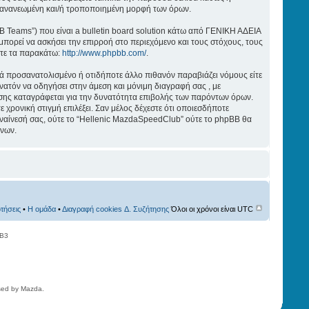
ην ανανεωμένη και/ή τροποποιημένη μορφή των όρων.
BB Teams”) που είναι a bulletin board solution κάτω από ΓΕΝΙΚΗ ΑΔΕΙΑ
μπορεί να ασκήσει την επιρροή στο περιεχόμενο και τους στόχους, τους
ίτε τα παρακάτω:
http://www.phpbb.com/
.
κά προσανατολισμένο ή οτιδήποτε άλλο πιθανόν παραβιάζει νόμους είτε
υνατόν να οδηγήσει στην άμεση και μόνιμη διαγραφή σας , με
σης καταγράφεται για την δυνατότητα επιβολής των παρόντων όρων.
 χρονική στιγμή επιλέξει. Σαν μέλος δέχεστε ότι οποιεσδήποτε
υναίνεσή σας, ούτε το “Hellenic MazdaSpeedClub” ούτε το phpBB θα
ένων.
τήσεις
•
Η ομάδα
•
Διαγραφή cookies Δ. Συζήτησης
Όλοι οι χρόνοι είναι UTC
BB3
nsed by Mazda.