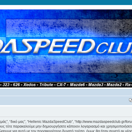
εμάς”, “δικό μας”, “Hellenic MazdaSpeedClub”, “http://www.mazdaspeedclub.gr/for
ους τότε παρακαλούμε μην δημιουργήσετε κάποιον λογαριασμό και χρησιμοποιήσετ
ώσουμε για αυτό με τον προσφορότερο δυνατό τρόπο, όμως θα ήταν συνετό εκ μέρο