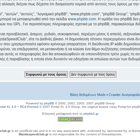
ε αλλαγές δείχνει πως δέχεστε ότι δεσμεύεστε νομικά από αυτούς τους όρους με τ
οί”, “αυτών”, “αυτούς”, “λογισμικό phpBB”, “www.phpbb.com”, “phpBB Group”, “php
αι μπορεί να μεταφορτωθεί από την σελίδα
www.phpbb.com
. Η ομάδα του phpBB δεν 
μών του GPL. Για περισσότερες πληροφορίες σχετικά με το phpBB, παρακαλούμε δε
αι προσβλητικό, άσεμνο, χυδαίο, συκοφαντικό, περιέχον μίσος ή απειλή, σεξουαλι
azdaSpeedClub”, είτε το Διεθνές Δίκαιο. Η δημοσίευση τέτοιου περιεχομένου είναι δ
που χρησιμοποιείτε εφόσον κρίνουμε απαραίτητο. Η διεύθυνση IP κάθε δημοσίευ
ύνει, να επεξεργαστεί, να μετακινήσει ή να κλείσει ένα θέμα συζήτησης οποιαδήποτε
 και αυτές οι πληροφορίες δεν θα αποκαλυφθούν σε οποιονδήποτε τρίτο χωρίς τη σ
ής ή παραβίασης η οποία είναι δυνατόν να οδηγήσει σε απώλεια αυτών των δεδομ
Βάση δεδομένων Mods
•
Crawler Ανατροφοδο
Powered by
phpBB
© 2000, 2002, 2005, 2007 phpBB Group
ortal XL 4.0 ~ RC4-Premod
© 2007 Portal XL 4.0 Group, the original insane crazy Portal for php
Ελληνική μετάφραση από το
phpbb2.gr
club.gr
is an unofficial site and is in no way associated with, endorsed by, sponsored by, or lice
Mazdaspeedclub.gr
is not responsible for the content of threads/posts.