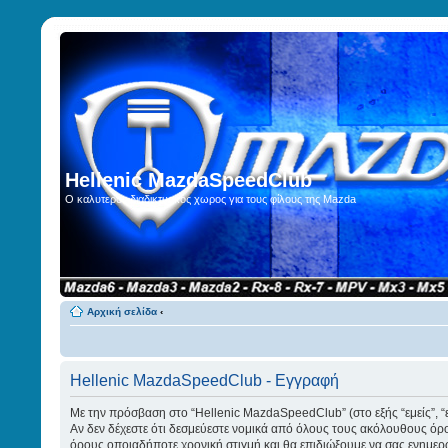
Hellenic MazdaSpeedClub
Ο καλυτερος διαδικτυακος χωρος για τους φίλους της Mazda
Αρχική σελίδα
‹
Hellenic MazdaSpeedClub - Εγγραφή
Με την πρόσβαση στο “Hellenic MazdaSpeedClub” (στο εξής “εμείς”, “
Αν δεν δέχεστε ότι δεσμεύεστε νομικά από όλους τους ακόλουθους όρ
όρους οποιαδήποτε χρονική στιγμή και θα επιδιώξουμε να σας ενημερ