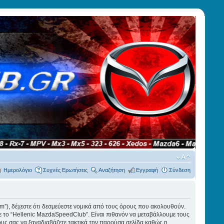
Ημερολόγιο
Συχνές Ερωτήσεις
Αναζήτηση
Εγγραφή
Σύνδεση
um”), δέχεστε ότι δεσμεύεστε νομικά από τους όρους που ακολουθούν.
ε το “Hellenic MazdaSpeedClub”. Είναι πιθανόν να μεταβάλλουμε τους
υς σας να ξαναδιαβάζετε τακτικά την παρούσα σελίδα καθώς η