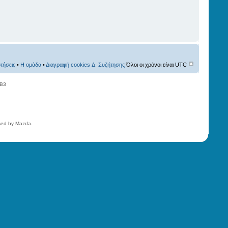
τήσεις
•
Η ομάδα
•
Διαγραφή cookies Δ. Συζήτησης
Όλοι οι χρόνοι είναι UTC
BB3
nsed by Mazda.