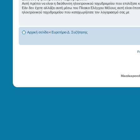
Αυτή πρέπει να είναι η διεύθυνση ηλεκτρονικού ταχυδρομείου που επιλέξατε 
Εάν δεν έχετε αλλάξει αυτή μέσω του Πίνακα Ελέγχου Μέλους αυτή είναι έπει
ηλεκτρονικού ταχυδρομείου που καταχωρήσατε τον λογαριασμό σας με
Αρχική σελίδα
‹
Ευρετήριο Δ. Συζήτησης
P
Mazdaspeed