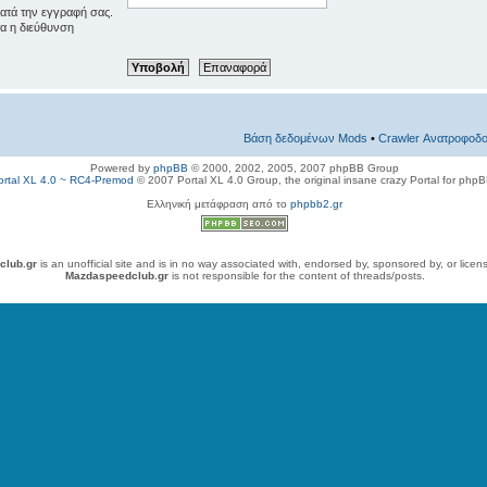
κατά την εγγραφή σας.
τα η διεύθυνση
Βάση δεδομένων Mods
•
Crawler Ανατροφοδο
Powered by
phpBB
© 2000, 2002, 2005, 2007 phpBB Group
ortal XL 4.0 ~ RC4-Premod
© 2007 Portal XL 4.0 Group, the original insane crazy Portal for php
Ελληνική μετάφραση από το
phpbb2.gr
club.gr
is an unofficial site and is in no way associated with, endorsed by, sponsored by, or lice
Mazdaspeedclub.gr
is not responsible for the content of threads/posts.