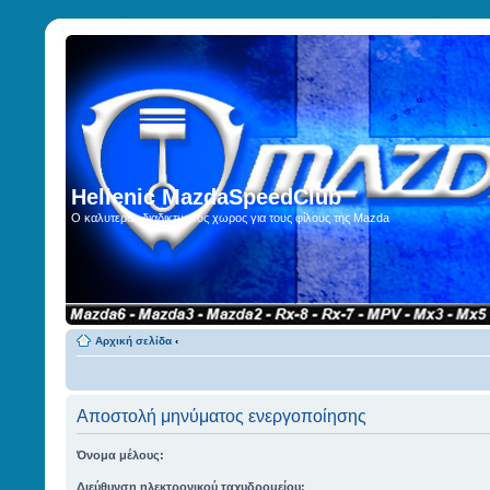
Hellenic MazdaSpeedClub
Ο καλυτερος διαδικτυακος χωρος για τους φίλους της Mazda
Αρχική σελίδα
‹
Αποστολή μηνύματος ενεργοποίησης
Όνομα μέλους:
Διεύθυνση ηλεκτρονικού ταχυδρομείου: