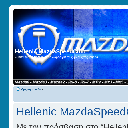
Hellenic MazdaSpeedClub
Ο καλυτερος διαδικτυακος χωρος για τους φίλους της Mazda
Αρχική σελίδα
‹
Hellenic MazdaSpeedC
Με την πρόσβαση στο “Hellen