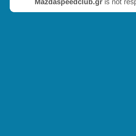
Mazdaspeedclub.gr
is not res