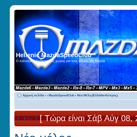
Hellenic MazdaSpeedClub
Ο καλυτερος διαδικτυακος χωρος για τους φίλους της Mazda
Αρχική σελίδα
‹
‹
MazdaSpeedClub
‹
Νέα Μέλη-(Ελλάδα-Κύπρος)
[ +/- ]
[ Τώρα είναι Σάβ Αύγ 08, 