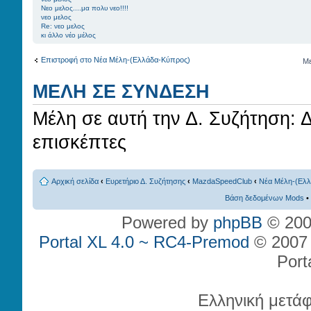
Νεο μελος....μα πολυ νεο!!!!
νεο μελος
Re: νεο μελος
κι άλλο νέο μέλος
Επιστροφή στο Νέα Μέλη-(Ελλάδα-Κύπρος)
Με
ΜΈΛΗ ΣΕ ΣΎΝΔΕΣΗ
Μέλη σε αυτή την Δ. Συζήτηση: 
επισκέπτες
Αρχική σελίδα
‹
Ευρετήριο Δ. Συζήτησης
‹
MazdaSpeedClub
‹
Νέα Μέλη-(Ελλ
Βάση δεδομένων Mods
•
Powered by
phpBB
© 200
Portal XL 4.0 ~ RC4-Premod
© 2007 P
Port
Ελληνική μετά