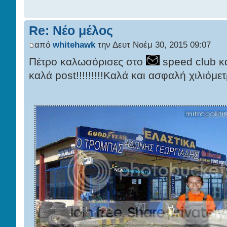
Re: Νέο μέλος
από
whitehawk
την Δευτ Νοέμ 30, 2015 09:07
Πέτρο καλωσόρισες στο
speed club κα
καλά post!!!!!!!!!Καλά και ασφαλή χιλιόμε