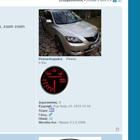
16 Δημοσιεύσεις •
Σελίδα
1
από
2
•
1
2
το, zoom zoom
PetrosArapakis
Petros
0 Bar
Δημοσιεύσεις:
8
Εγγραφή:
Κυρ Νοέμ 15, 2015 15:18
Χώρα:
Γένος:
Ηλικία:
45
Μοντέλο Αυτ.:
Mazda 3 1.6 2006