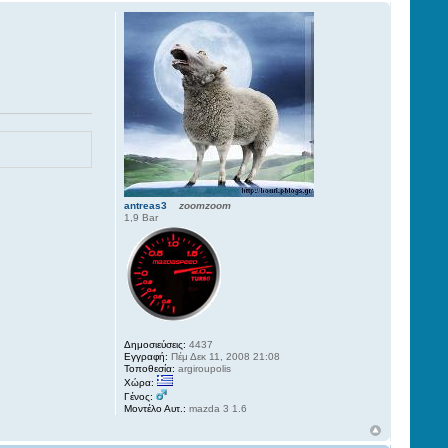
antreas3
zoomzoom
1,9 Bar
Δημοσιεύσεις:
4437
Εγγραφή:
Πέμ Δεκ 11, 2008 21:08
Τοποθεσία:
argiroupolis
Χώρα:
Γένος:
Μοντέλο Αυτ.:
mazda 3 1.6