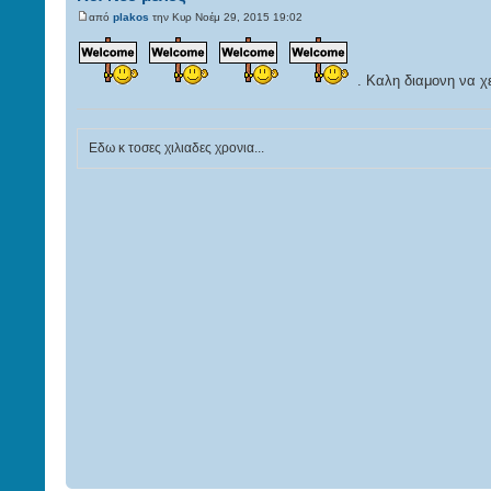
από
plakos
την Κυρ Νοέμ 29, 2015 19:02
. Καλη διαμονη να χε
Εδω κ τοσες χιλιαδες χρονια...