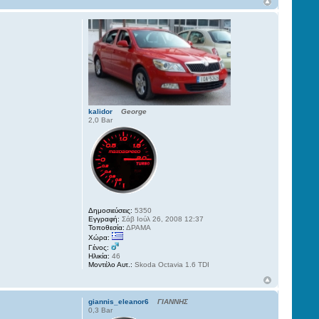
kalidor
George
2,0 Bar
Δημοσιεύσεις:
5350
Εγγραφή:
Σάβ Ιούλ 26, 2008 12:37
Τοποθεσία:
ΔΡΑΜΑ
Χώρα:
Γένος:
Ηλικία:
46
Μοντέλο Αυτ.:
Skoda Octavia 1.6 TDI
giannis_eleanor6
ΓΙΑΝΝΗΣ
0,3 Bar