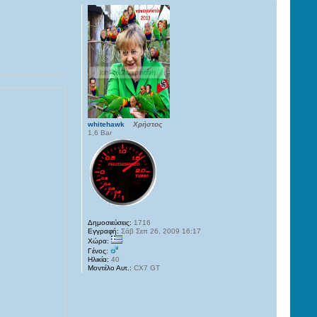
whitehawk
Χρήστος
1,6 Bar
Δημοσιεύσεις:
1716
Εγγραφή:
Σάβ Σεπ 26, 2009 16:17
Χώρα:
Γένος:
Ηλικία:
40
Μοντέλο Αυτ.:
CX7 GT