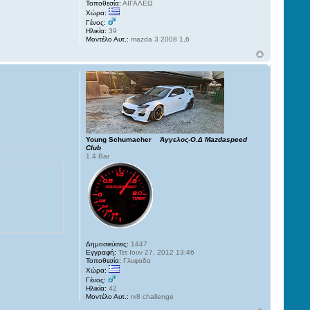
Τοποθεσία:
ΑΙΓΑΛΕΩ
Χώρα:
Γένος:
Ηλικία:
39
Μοντέλο Αυτ.:
mazda 3 2008 1,6
Young Schumacher
Άγγελος-Ο.Δ Mazdaspeed
Club
1,4 Bar
Δημοσιεύσεις:
1447
Εγγραφή:
Τετ Ιουν 27, 2012 13:46
Τοποθεσία:
Γλυφαδα
Χώρα:
Γένος:
Ηλικία:
42
Μοντέλο Αυτ.:
rx8 challenge