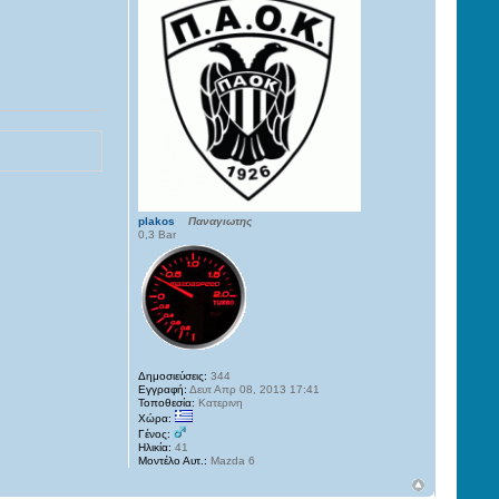
plakos
Παναγιωτης
0,3 Bar
Δημοσιεύσεις:
344
Εγγραφή:
Δευτ Απρ 08, 2013 17:41
Τοποθεσία:
Κατερινη
Χώρα:
Γένος:
Ηλικία:
41
Μοντέλο Αυτ.:
Mazda 6