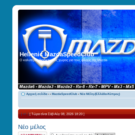
Hellenic MazdaSpeedClub
Ο καλυτερος διαδικτυακος χωρος για τους φίλους της Mazda
Αρχική σελίδα
‹
‹
MazdaSpeedClub
‹
Νέα Μέλη-(Ελλάδα-Κύπρος)
[ +/- ]
[ Τώρα είναι Σάβ Αύγ 08, 2026 18:20 ]
Νέο μέλος
Γράψτε το σχόλιο