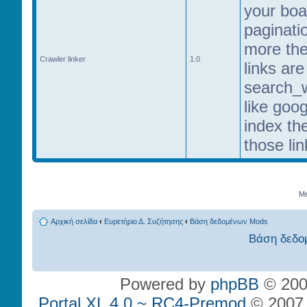
your boa
paginati
more th
Crawler linker
1.0
links ar
search_w
like goo
index the
those lin
Με
Αρχική σελίδα
‹
Ευρετήριο Δ. Συζήτησης
‹
Βάση δεδομένων Mods
Βάση δεδο
Powered by
phpBB
© 200
Portal XL 4.0 ~ RC4-Premod
© 2007 P