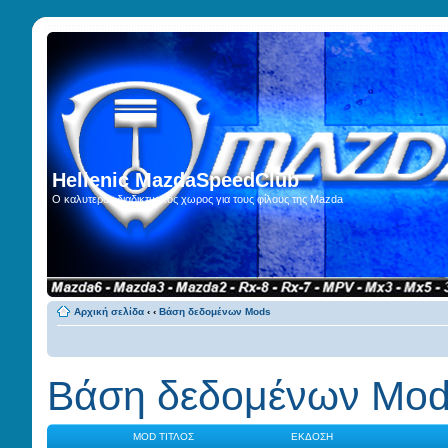
Hellenic MazdaSpeedClub
Ο καλυτερος διαδικτυακος χωρος για τους φίλους της Mazda
Αρχική σελίδα
‹
‹
Βάση δεδομένων Mods
Βάση δεδομένων Mo
MOD ΤΊΤΛΟΣ
ΈΚΔΟΣΗ