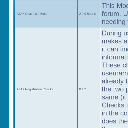
This Mo
forum. U
AJAX Chat 2.0.0 Beta
2.0.0 Beta 8
needing 
During u
makes a 
it can fi
informat
These ch
username
already 
the two 
AJAX Registration Checks
0.1.2
same (if
Checks if
in the cor
does the