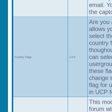
email. Y
the capt
Are you 
allows y
select th
country f
thougho
can selec
Country Flags
1.0.0
usergro
these fla
change s
flag for 
in UCP f
This mod
forum wit