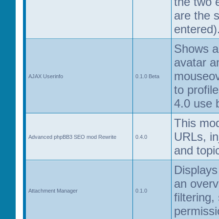
the two 
are the 
entered)
Shows a 
avatar a
mouseove
AJAX Userinfo
0.1.0 Beta
to profil
4.0 use 
This mod
URLs, in
Advanced phpBB3 SEO mod Rewrite
0.4.0
and topic
Displays
an overvi
Attachment Manager
0.1.0
filtering
permissi