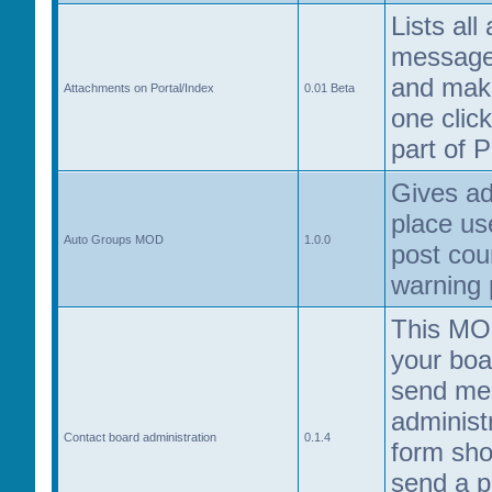
Lists al
messages
and mak
Attachments on Portal/Index
0.01 Beta
one click
part of P
Gives ad
place us
Auto Groups MOD
1.0.0
post cou
warning 
This MOD
your boa
send me
administ
Contact board administration
0.1.4
form sho
send a p